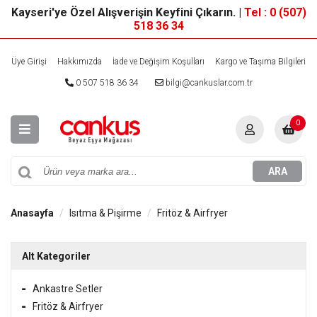
Kayseri'ye Özel Alışverişin Keyfini Çıkarın. |
Tel : 0 (507)
518 36 34
Üye Girişi
Hakkımızda
İade ve Değişim Koşulları
Kargo ve Taşıma Bilgileri
0 507 518 36 34
bilgi@cankuslar.com.tr
0
ARA
Anasayfa
Isıtma & Pişirme
Fritöz & Airfryer
Alt Kategoriler
Ankastre Setler
Fritöz & Airfryer