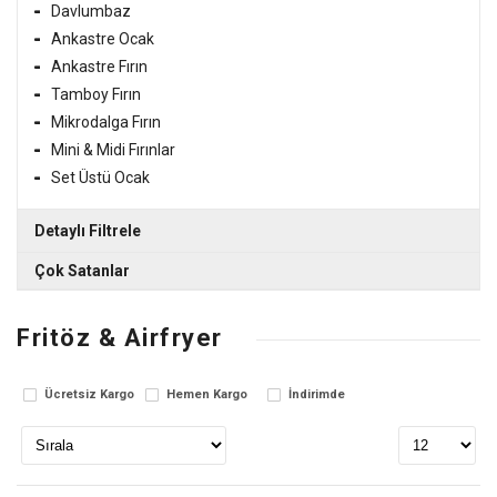
Davlumbaz
Ankastre Ocak
Ankastre Fırın
Tamboy Fırın
Mikrodalga Fırın
Mini & Midi Fırınlar
Set Üstü Ocak
Detaylı Filtrele
Çok Satanlar
Markalar
ALTUS AL7103D 7 Kg Çamaşır Makinesi
Fritöz & Airfryer
SİMFER
17,600.00 TL
Stok Durumu
Ücretsiz Kargo
Hemen Kargo
İndirimde
STOKTA VAR
ALTUS ALCM81050R 8 Kg Çamaşır Makinesi
STOKTA YOK