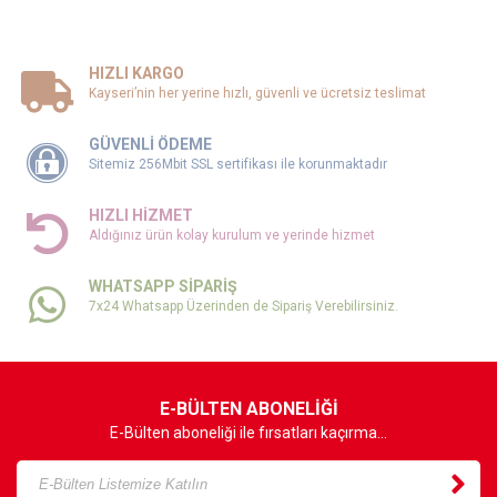
20,900.00 TL
Fiyat Aralığı
HIZLI KARGO
0
TL
105000
TL
ALTUS ALCM91050D 9 Kg Çamaşır Makinesi
Kayseri’nin her yerine hızlı, güvenli ve ücretsiz teslimat
GÜVENLİ ÖDEME
24,800.00 TL
Sitemiz 256Mbit SSL sertifikası ile korunmaktadır
HIZLI HİZMET
ALTUS ALCM101254D 10 Kg Çamaşır Makinesi
Aldığınız ürün kolay kurulum ve yerinde hizmet
WHATSAPP SİPARİŞ
27,000.00 TL
7x24 Whatsapp Üzerinden de Sipariş Verebilirsiniz.
HOOVER HF3E9L0X2-17 5Program Bulaşık
Makinesi
E-BÜLTEN ABONELİĞİ
16,000.00 TL
E-Bülten aboneliği ile fırsatları kaçırma...