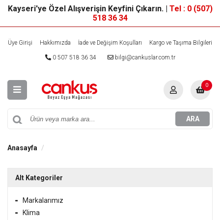
Kayseri'ye Özel Alışverişin Keyfini Çıkarın. |
Tel : 0 (507)
518 36 34
Üye Girişi
Hakkımızda
İade ve Değişim Koşulları
Kargo ve Taşıma Bilgileri
0 507 518 36 34
bilgi@cankuslar.com.tr
0
ARA
Anasayfa
Alt Kategoriler
Markalarımız
Klima