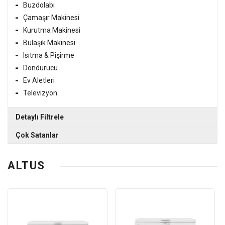
Buzdolabı
Çamaşır Makinesi
Kurutma Makinesi
Bulaşık Makinesi
Isıtma & Pişirme
Dondurucu
Ev Aletleri
Televizyon
Detaylı Filtrele
Çok Satanlar
ALTUS AL7103D 7 Kg Çamaşır Makinesi
ALTUS
17,600.00 TL
ALTUS ALCM81050R 8 Kg Çamaşır Makinesi