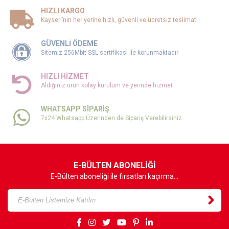
HIZLI KARGO
Kayseri’nin her yerine hızlı, güvenli ve ücretsiz teslimat
GÜVENLİ ÖDEME
Sitemiz 256Mbit SSL sertifikası ile korunmaktadır
HIZLI HİZMET
Aldığınız ürün kolay kurulum ve yerinde hizmet
WHATSAPP SİPARİŞ
7x24 Whatsapp Üzerinden de Sipariş Verebilirsiniz.
E-BÜLTEN ABONELİĞİ
E-Bülten aboneliği ile fırsatları kaçırma...