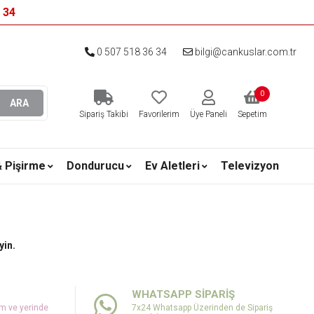
6 34
0 507 518 36 34
bilgi@cankuslar.com.tr
0
ARA
Sipariş Takibi
Favorilerim
Üye Paneli
Sepetim
& Pişirme
Dondurucu
Ev Aletleri
Televizyon
yin.
WHATSAPP SİPARİŞ
um ve yerinde
7x24 Whatsapp Üzerinden de Sipariş