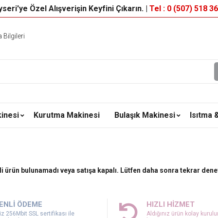
seri'ye Özel Alışverişin Keyfini Çıkarın. |
Tel : 0 (507) 518 3
Bilgileri
inesi
Kurutma Makinesi
Bulaşık Makinesi
Isıtma 
ili ürün bulunamadı veya satışa kapalı. Lütfen daha sonra tekrar dene
ENLİ ÖDEME
HIZLI HİZMET
z 256Mbit SSL sertifikası ile
Aldığınız ürün kolay kurul