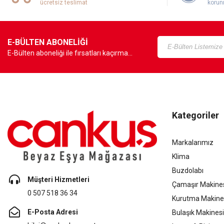
ücretsiz teslimat
korun
E-BÜLTEN ABONELİĞİ
E-Bülten aboneliği ile fırsatları kaçırma...
Kategoriler
Markalarımız
Klima
Buzdolabı
Müşteri Hizmetleri
Çamaşır Makine
0 507 518 36 34
Kurutma Makine
E-Posta Adresi
Bulaşık Makinesi