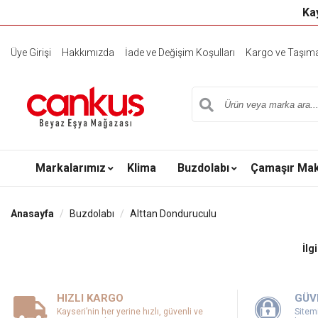
Kay
Üye Girişi
Hakkımızda
İade ve Değişim Koşulları
Kargo ve Taşıma 
Markalarımız
Klima
Buzdolabı
Çamaşır Mak
Anasayfa
Buzdolabı
Alttan Donduruculu
İlg
HIZLI KARGO
GÜV
Kayseri’nin her yerine hızlı, güvenli ve
Sitemi