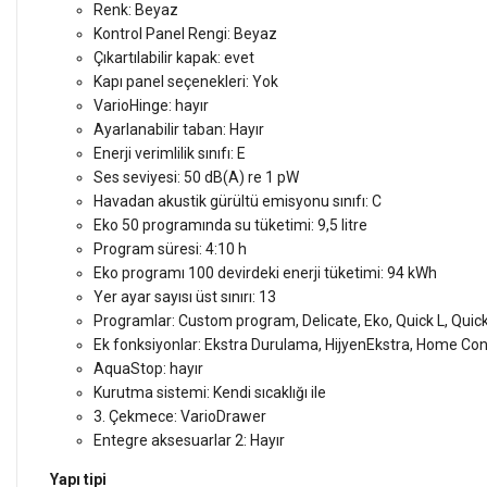
Renk: Beyaz
Kontrol Panel Rengi: Beyaz
Çıkartılabilir kapak: evet
Kapı panel seçenekleri: Yok
VarioHinge: hayır
Ayarlanabilir taban: Hayır
Enerji verimlilik sınıfı: E
Ses seviyesi: 50 dB(A) re 1 pW
Havadan akustik gürültü emisyonu sınıfı: C
Eko 50 programında su tüketimi: 9,5 litre
Program süresi: 4:10 h
Eko programı 100 devirdeki enerji tüketimi: 94 kWh
Yer ayar sayısı üst sınırı: 13
Programlar: Custom program, Delicate, Eko, Quick L, Quic
Ek fonksiyonlar: Ekstra Durulama, HijyenEkstra, Home Co
AquaStop: hayır
Kurutma sistemi: Kendi sıcaklığı ile
3. Çekmece: VarioDrawer
Entegre aksesuarlar 2: Hayır
Yapı tipi