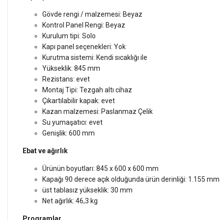
Gövde rengi / malzemesi: Beyaz
Kontrol Panel Rengi: Beyaz
Kurulum tipi: Solo
Kapı panel seçenekleri: Yok
Kurutma sistemi: Kendi sıcaklığı ile
Yükseklik: 845 mm
Rezistans: evet
Montaj Tipi: Tezgah altı cihaz
Çıkartılabilir kapak: evet
Kazan malzemesi: Paslanmaz Çelik
Su yumaşatıcı: evet
Genişlik: 600 mm
Ebat ve ağırlık
Ürünün boyutları: 845 x 600 x 600 mm
Kapağı 90 derece açık olduğunda ürün derinliği: 1.155 mm
üst tablasız yükseklik: 30 mm
Net ağırlık: 46,3 kg
Programlar