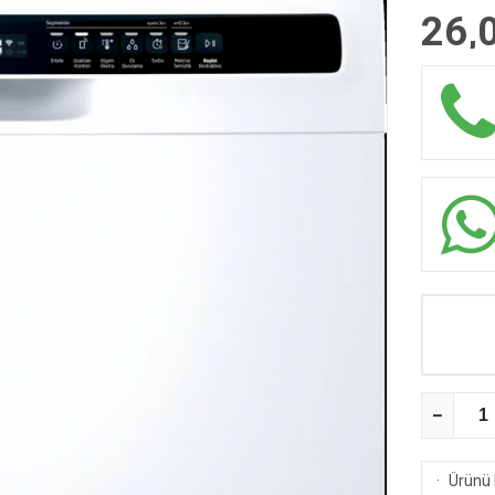
26,
·
Ürünü 