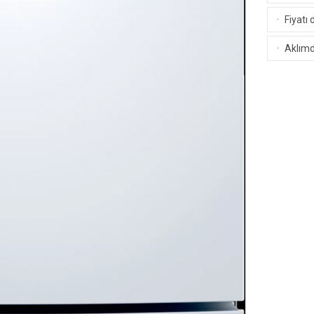
·
Fiyatı 
·
Aklımda