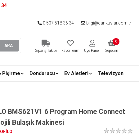
6 34
0 507 518 36 34
bilgi@cankuslar.com.tr
0
ARA
Sipariş Takibi
Favorilerim
Üye Paneli
Sepetim
& Pişirme
Dondurucu
Ev Aletleri
Televizyon
LO BMS621V1 6 Program Home Connect
ojili Bulaşık Makinesi
OFİLO