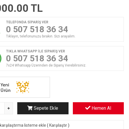
000.00
TL
TELEFONDA SİPARİŞ VER
0 507 518 36 34
Tıklayın, telefonunuzu bırakın. Sizi arayalım.
TIKLA WHATSAPP İLE SİPARİŞ VER
0 507 518 36 34
7x24 Whatsapp Üzerinden de Sipariş Verebilirsiniz.
Sepete Ekle
Hemen Al
karşılaştırma listeme ekle
(
Karşılaştır
)