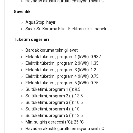
Havadan akustik gürültü emisyonu sınıfı: C
Güvenlik
AquaStop: hayır
Sıcak Su Koruma Kilidi: Elektronik kilit paneli
Tüketim değerleri
Bardak koruma tekniği: evet
Elektrik tüketimi, program 1 (kWh): 0.937
Elektrik tüketimi, program 2 (kWh): 1.35
Elektrik tüketimi, program 3 (kWh): 1.2
Elektrik tüketimi, program 4 (kWh): 0.75
Elektrik tüketimi, program 5 (kWh): 0.75
Su tüketimi, program 1 (l): 9.5
Su tüketimi, program 2 (l): 13.5
Su tüketimi, program 3 (l): 10.5
Su tüketimi, program 4 (l): 10
Su tüketimi, program 5 (l): 13.5
Min. su giriş derecesi (°C): 25 °C
Havadan akustik gürültü emisyonu sınıfı: C