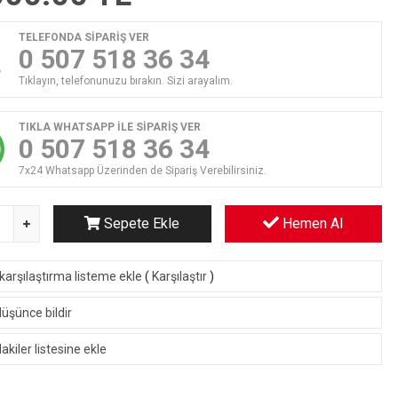
TELEFONDA SİPARİŞ VER
0 507 518 36 34
Tıklayın, telefonunuzu bırakın. Sizi arayalım.
TIKLA WHATSAPP İLE SİPARİŞ VER
0 507 518 36 34
7x24 Whatsapp Üzerinden de Sipariş Verebilirsiniz.
Sepete Ekle
Hemen Al
karşılaştırma listeme ekle
(
Karşılaştır
)
düşünce bildir
kiler listesine ekle