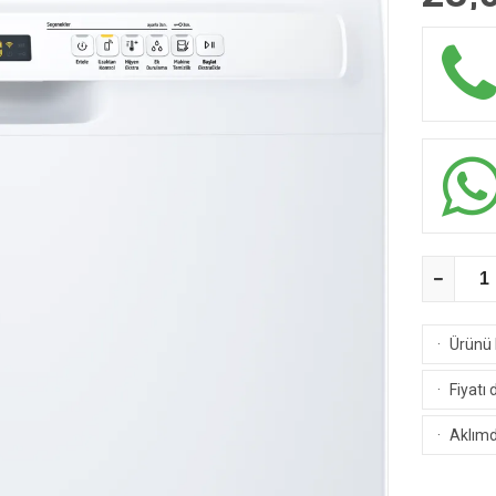
·
Ürünü 
·
Fiyatı 
·
Aklımda