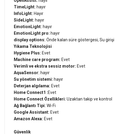
OpenAssist:
hayır
TimeLight:
hayır
InfoLight:
Hayır
SideLight:
hayır
EmotionLight:
hayır
EmotionLight pro:
hayır
display options:
Önde kalan süre göstergesi, Su girişi
Yıkama Teknolojisi
Hygiene Plus:
Evet
Machine care program:
Evet
Verimli ve ekstra sessiz motor:
Evet
AquaSensor:
hayır
Su yönetim sistemi:
hayır
Deterjan algılama:
Evet
Home Connect
1
:
Evet
Home Connect Özellikleri:
Uzaktan takip ve kontrol
Ağ Bağlantı Tipi:
Wi-Fi
Google Assistant:
Evet
Amazon Alexa:
Evet
Güvenlik