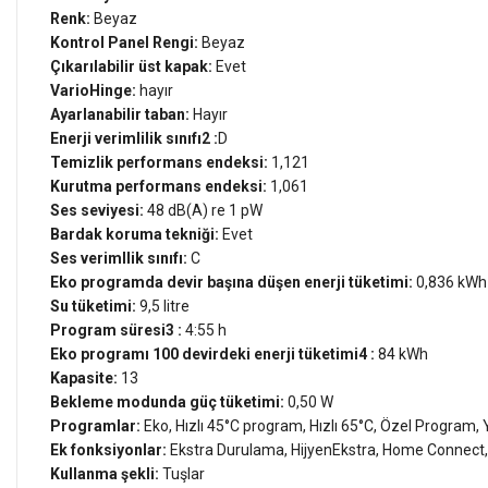
Renk:
Beyaz
Kontrol Panel Rengi:
Beyaz
Çıkarılabilir üst kapak:
Evet
VarioHinge:
hayır
Ayarlanabilir taban:
Hayır
Enerji verimlilik sınıfı
2
:
D
Temizlik performans endeksi:
1,121
Kurutma performans endeksi:
1,061
Ses seviyesi:
48 dB(A) re 1 pW
Bardak koruma tekniği:
Evet
Ses verimllik sınıfı:
C
Eko programda devir başına düşen enerji tüketimi:
0,836 kWh
Su tüketimi:
9,5 litre
Program süresi
3
:
4:55 h
Eko programı 100 devirdeki enerji tüketimi
4
:
84 kWh
Kapasite:
13
Bekleme modunda güç tüketimi:
0,50 W
Programlar:
Eko, Hızlı 45°C program, Hızlı 65°C, Özel Program,
Ek fonksiyonlar:
Ekstra Durulama, HijyenEkstra, Home Connect
Kullanma şekli:
Tuşlar