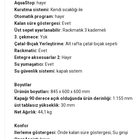
AquaStop:
hayır
Kurutma sistemi:
Kendi sıcaklığı ile
Otomatik program:
hayır
Kalan süre göstergesi:
Evet
Üst sepet ayarlanabilir:
Rackmatik 3 kademeli
3. çekmece:
Yok
Çatal-Bıçak Yerleştirme:
Alt rafta çatal-bıçak sepeti
Rackmatic:
Evet
Entegre aksesuarlar 2:
Hayır
Su yumaşatıcı:
Evet
Su güvenlik sistemi:
kapalı sistem
Boyutlar
Ürünün boyutları:
845 x 600 x 600 mm
Kapağı 90 derece açık olduğunda ürün derinliği:
1.155 mm
üst tablasız yükseklik:
30 mm
Net Ağırlık:
44,1 kg
Konfor
Ilerleme göstergesi:
Önde kalan süre göstergesi, Su girişi