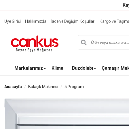
Kay
Üye Girişi
Hakkımızda
İade ve Değişim Koşulları
Kargo ve Taşıma 
Markalarımız
Klima
Buzdolabı
Çamaşır Mak
Anasayfa
Bulaşık Makinesi
5 Program