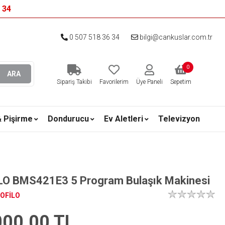
6 34
0 507 518 36 34
bilgi@cankuslar.com.tr
0
ARA
Sipariş Takibi
Favorilerim
Üye Paneli
Sepetim
& Pişirme
Dondurucu
Ev Aletleri
Televizyon
LO BMS421E3 5 Program Bulaşık Makinesi
OFİLO
000.00
TL