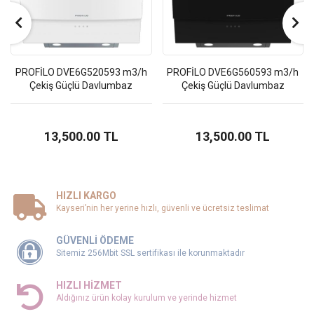
PROFİLO DVE6G520593 m3/h
PROFİLO DVE6G560593 m3/h
Çekiş Güçlü Davlumbaz
Çekiş Güçlü Davlumbaz
13,500.00 TL
13,500.00 TL
HIZLI KARGO
Kayseri’nin her yerine hızlı, güvenli ve ücretsiz teslimat
GÜVENLİ ÖDEME
Sitemiz 256Mbit SSL sertifikası ile korunmaktadır
HIZLI HİZMET
Aldığınız ürün kolay kurulum ve yerinde hizmet