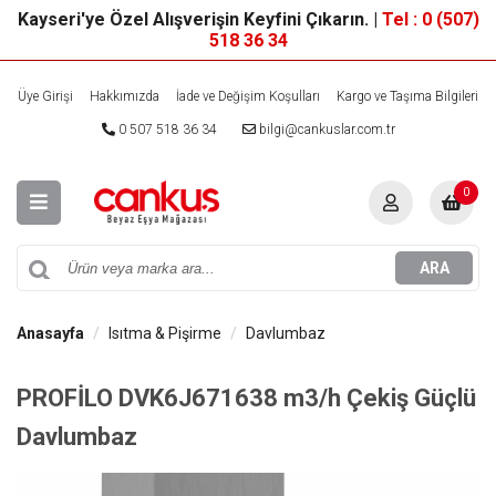
Kayseri'ye Özel Alışverişin Keyfini Çıkarın. |
Tel : 0 (507)
518 36 34
Üye Girişi
Hakkımızda
İade ve Değişim Koşulları
Kargo ve Taşıma Bilgileri
0 507 518 36 34
bilgi@cankuslar.com.tr
0
ARA
Anasayfa
Isıtma & Pişirme
Davlumbaz
PROFİLO DVK6J671638 m3/h Çekiş Güçlü
Davlumbaz