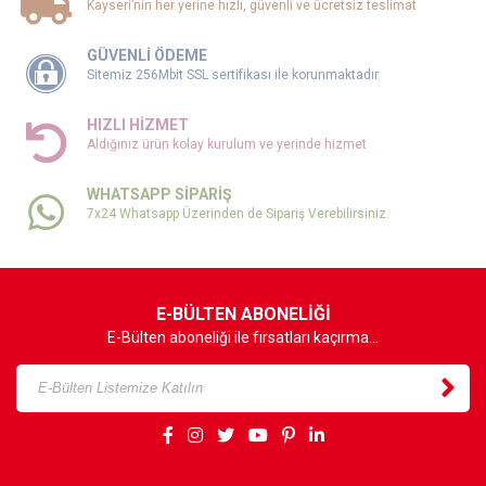
Kayseri’nin her yerine hızlı, güvenli ve ücretsiz teslimat
GÜVENLİ ÖDEME
Sitemiz 256Mbit SSL sertifikası ile korunmaktadır
HIZLI HİZMET
Aldığınız ürün kolay kurulum ve yerinde hizmet
WHATSAPP SİPARİŞ
7x24 Whatsapp Üzerinden de Sipariş Verebilirsiniz.
E-BÜLTEN ABONELİĞİ
E-Bülten aboneliği ile fırsatları kaçırma...