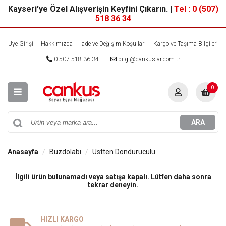
Kayseri'ye Özel Alışverişin Keyfini Çıkarın. |
Tel : 0 (507)
518 36 34
Üye Girişi
Hakkımızda
İade ve Değişim Koşulları
Kargo ve Taşıma Bilgileri
0 507 518 36 34
bilgi@cankuslar.com.tr
0
ARA
Anasayfa
Buzdolabı
Üstten Donduruculu
İlgili ürün bulunamadı veya satışa kapalı. Lütfen daha sonra
tekrar deneyin.
HIZLI KARGO