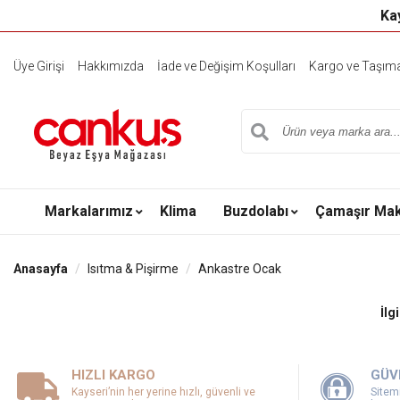
Kay
Üye Girişi
Hakkımızda
İade ve Değişim Koşulları
Kargo ve Taşıma 
Markalarımız
Klima
Buzdolabı
Çamaşır Mak
Anasayfa
Isıtma & Pişirme
Ankastre Ocak
İlg
HIZLI KARGO
GÜV
Kayseri’nin her yerine hızlı, güvenli ve
Sitemi