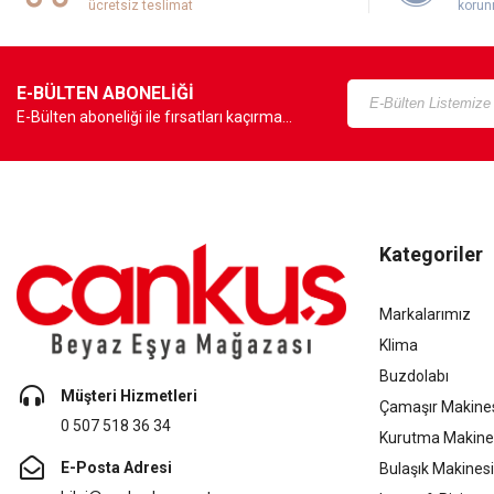
ücretsiz teslimat
korun
E-BÜLTEN ABONELİĞİ
E-Bülten aboneliği ile fırsatları kaçırma...
Kategoriler
Markalarımız
Klima
Buzdolabı
Müşteri Hizmetleri
Çamaşır Makine
0 507 518 36 34
Kurutma Makine
E-Posta Adresi
Bulaşık Makinesi