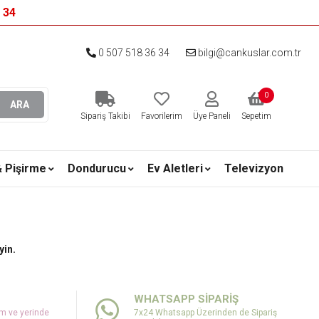
6 34
0 507 518 36 34
bilgi@cankuslar.com.tr
0
ARA
Sipariş Takibi
Favorilerim
Üye Paneli
Sepetim
& Pişirme
Dondurucu
Ev Aletleri
Televizyon
yin.
WHATSAPP SİPARİŞ
um ve yerinde
7x24 Whatsapp Üzerinden de Sipariş