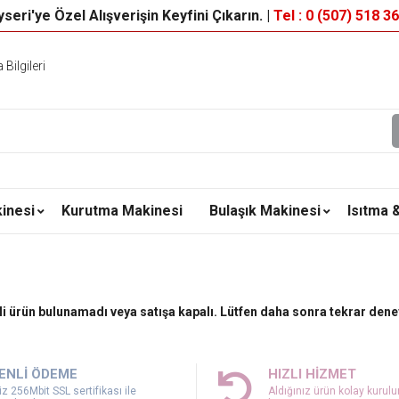
seri'ye Özel Alışverişin Keyfini Çıkarın. |
Tel : 0 (507) 518 3
Bilgileri
inesi
Kurutma Makinesi
Bulaşık Makinesi
Isıtma 
ili ürün bulunamadı veya satışa kapalı. Lütfen daha sonra tekrar dene
ENLİ ÖDEME
HIZLI HİZMET
z 256Mbit SSL sertifikası ile
Aldığınız ürün kolay kurul