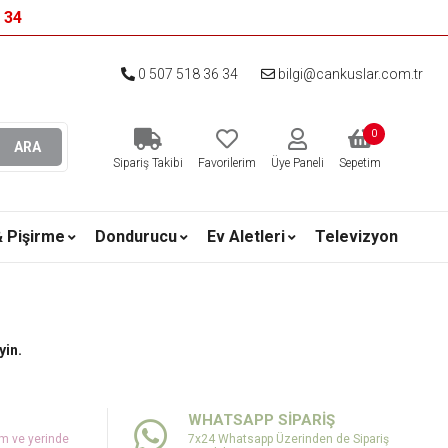
6 34
0 507 518 36 34
bilgi@cankuslar.com.tr
0
ARA
Sipariş Takibi
Favorilerim
Üye Paneli
Sepetim
& Pişirme
Dondurucu
Ev Aletleri
Televizyon
yin.
WHATSAPP SİPARİŞ
um ve yerinde
7x24 Whatsapp Üzerinden de Sipariş