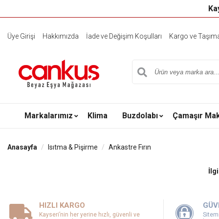
Kay
Üye Girişi
Hakkımızda
İade ve Değişim Koşulları
Kargo ve Taşıma 
Markalarımız
Klima
Buzdolabı
Çamaşır Mak
Anasayfa
Isıtma & Pişirme
Ankastre Fırın
İlg
HIZLI KARGO
GÜV
Kayseri’nin her yerine hızlı, güvenli ve
Sitemi