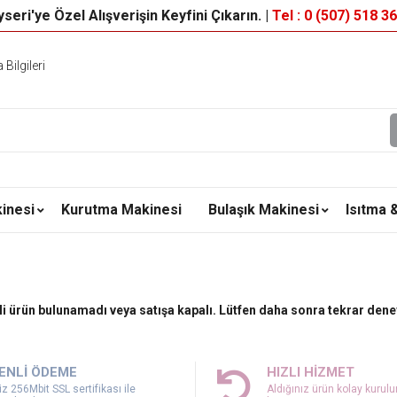
seri'ye Özel Alışverişin Keyfini Çıkarın. |
Tel : 0 (507) 518 3
Bilgileri
inesi
Kurutma Makinesi
Bulaşık Makinesi
Isıtma 
ili ürün bulunamadı veya satışa kapalı. Lütfen daha sonra tekrar dene
ENLİ ÖDEME
HIZLI HİZMET
z 256Mbit SSL sertifikası ile
Aldığınız ürün kolay kurul