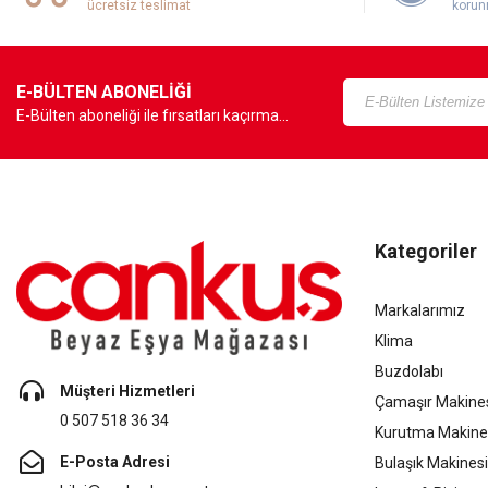
ücretsiz teslimat
korun
E-BÜLTEN ABONELİĞİ
E-Bülten aboneliği ile fırsatları kaçırma...
Kategoriler
Markalarımız
Klima
Buzdolabı
Müşteri Hizmetleri
Çamaşır Makine
0 507 518 36 34
Kurutma Makine
E-Posta Adresi
Bulaşık Makinesi