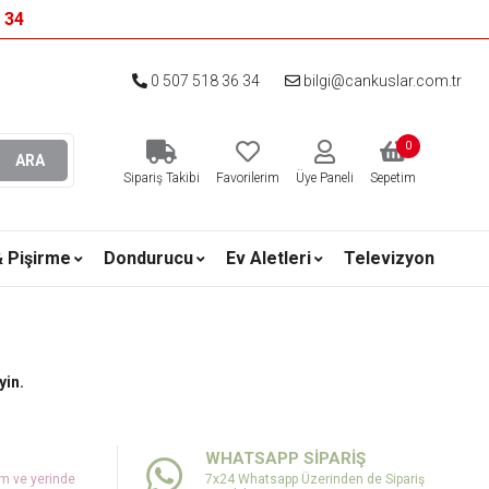
6 34
0 507 518 36 34
bilgi@cankuslar.com.tr
0
ARA
Sipariş Takibi
Favorilerim
Üye Paneli
Sepetim
& Pişirme
Dondurucu
Ev Aletleri
Televizyon
yin.
WHATSAPP SİPARİŞ
um ve yerinde
7x24 Whatsapp Üzerinden de Sipariş