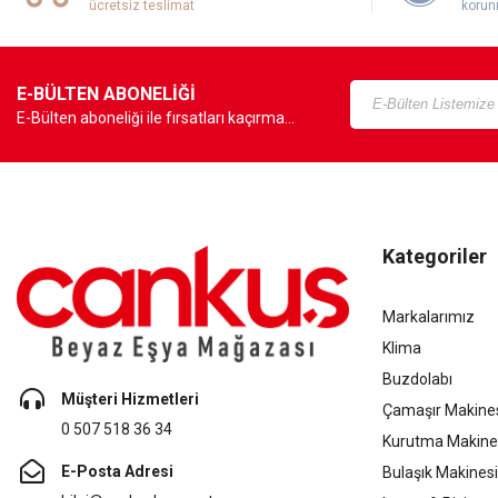
ücretsiz teslimat
korun
E-BÜLTEN ABONELİĞİ
E-Bülten aboneliği ile fırsatları kaçırma...
Kategoriler
Markalarımız
Klima
Buzdolabı
Müşteri Hizmetleri
Çamaşır Makine
0 507 518 36 34
Kurutma Makine
E-Posta Adresi
Bulaşık Makinesi