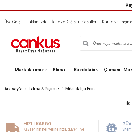
Kay
Üye Girişi
Hakkımızda
İade ve Değişim Koşulları
Kargo ve Taşıma 
Markalarımız
Klima
Buzdolabı
Çamaşır Mak
Anasayfa
Isıtma & Pişirme
Mikrodalga Fırın
İlg
HIZLI KARGO
GÜV
Kayseri’nin her yerine hızlı, güvenli ve
Sitemi