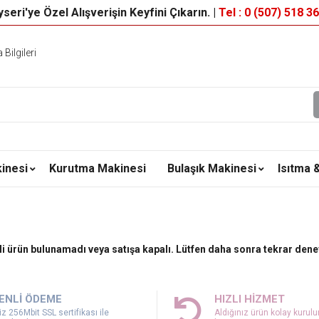
seri'ye Özel Alışverişin Keyfini Çıkarın. |
Tel : 0 (507) 518 3
Bilgileri
inesi
Kurutma Makinesi
Bulaşık Makinesi
Isıtma 
ili ürün bulunamadı veya satışa kapalı. Lütfen daha sonra tekrar dene
ENLİ ÖDEME
HIZLI HİZMET
z 256Mbit SSL sertifikası ile
Aldığınız ürün kolay kurul