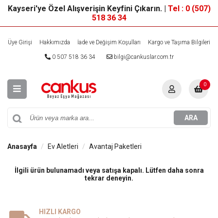
Kayseri'ye Özel Alışverişin Keyfini Çıkarın. |
Tel : 0 (507)
518 36 34
Üye Girişi
Hakkımızda
İade ve Değişim Koşulları
Kargo ve Taşıma Bilgileri
0 507 518 36 34
bilgi@cankuslar.com.tr
0
ARA
Anasayfa
Ev Aletleri
Avantaj Paketleri
İlgili ürün bulunamadı veya satışa kapalı. Lütfen daha sonra
tekrar deneyin.
HIZLI KARGO