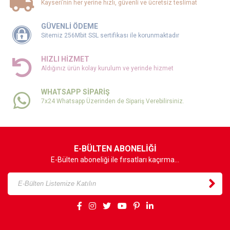
Kayseri’nin her yerine hızlı, güvenli ve ücretsiz teslimat
GÜVENLİ ÖDEME
Sitemiz 256Mbit SSL sertifikası ile korunmaktadır
HIZLI HİZMET
Aldığınız ürün kolay kurulum ve yerinde hizmet
WHATSAPP SİPARİŞ
7x24 Whatsapp Üzerinden de Sipariş Verebilirsiniz.
E-BÜLTEN ABONELİĞİ
E-Bülten aboneliği ile fırsatları kaçırma...