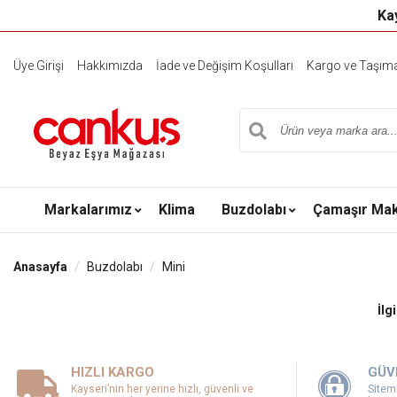
Kay
Üye Girişi
Hakkımızda
İade ve Değişim Koşulları
Kargo ve Taşıma 
Markalarımız
Klima
Buzdolabı
Çamaşır Mak
Anasayfa
Buzdolabı
Mini
İlg
HIZLI KARGO
GÜV
Kayseri’nin her yerine hızlı, güvenli ve
Sitemi