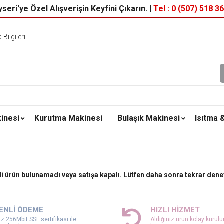
seri'ye Özel Alışverişin Keyfini Çıkarın. |
Tel : 0 (507) 518 3
Bilgileri
inesi
Kurutma Makinesi
Bulaşık Makinesi
Isıtma 
ili ürün bulunamadı veya satışa kapalı. Lütfen daha sonra tekrar dene
ENLİ ÖDEME
HIZLI HİZMET
z 256Mbit SSL sertifikası ile
Aldığınız ürün kolay kurul