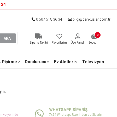
6 34
0 507 518 36 34
bilgi@cankuslar.com.tr
0
ARA
Sipariş Takibi
Favorilerim
Üye Paneli
Sepetim
& Pişirme
Dondurucu
Ev Aletleri
Televizyon
yin.
WHATSAPP SİPARİŞ
um ve yerinde
7x24 Whatsapp Üzerinden de Sipariş