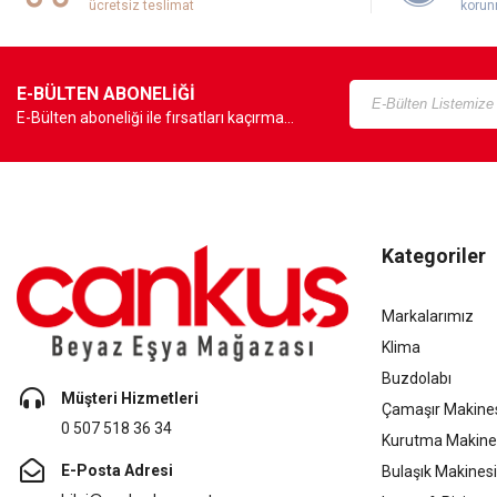
ücretsiz teslimat
korun
E-BÜLTEN ABONELİĞİ
E-Bülten aboneliği ile fırsatları kaçırma...
Kategoriler
Markalarımız
Klima
Buzdolabı
Müşteri Hizmetleri
Çamaşır Makine
0 507 518 36 34
Kurutma Makine
E-Posta Adresi
Bulaşık Makinesi