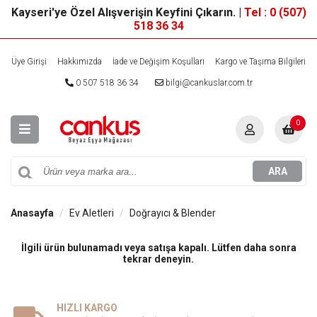
Kayseri'ye Özel Alışverişin Keyfini Çıkarın. |
Tel : 0 (507)
518 36 34
Üye Girişi
Hakkımızda
İade ve Değişim Koşulları
Kargo ve Taşıma Bilgileri
0 507 518 36 34
bilgi@cankuslar.com.tr
0
ARA
Anasayfa
Ev Aletleri
Doğrayıcı & Blender
İlgili ürün bulunamadı veya satışa kapalı. Lütfen daha sonra
tekrar deneyin.
HIZLI KARGO