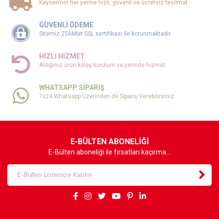
Kayseri’nin her yerine hızlı, güvenli ve ücretsiz teslimat
GÜVENLİ ÖDEME
Sitemiz 256Mbit SSL sertifikası ile korunmaktadır
HIZLI HİZMET
Aldığınız ürün kolay kurulum ve yerinde hizmet
WHATSAPP SİPARİŞ
7x24 Whatsapp Üzerinden de Sipariş Verebilirsiniz.
E-BÜLTEN ABONELİĞİ
E-Bülten aboneliği ile fırsatları kaçırma...