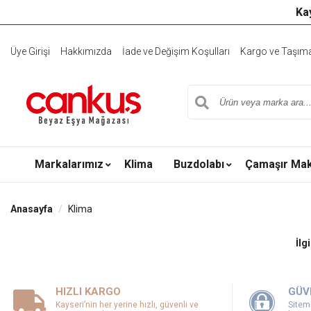
Kay
Üye Girişi
Hakkımızda
İade ve Değişim Koşulları
Kargo ve Taşıma 
Markalarımız
Klima
Buzdolabı
Çamaşır Mak
Anasayfa
Klima
İlg
HIZLI KARGO
GÜV
Kayseri’nin her yerine hızlı, güvenli ve
Sitemi