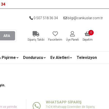
6 34
0 507 518 36 34
bilgi@cankuslar.com.tr
0
ARA
Sipariş Takibi
Favorilerim
Üye Paneli
Sepetim
& Pişirme
Dondurucu
Ev Aletleri
Televizyon
yin.
WHATSAPP SİPARİŞ
um ve yerinde
7x24 Whatsapp Üzerinden de Sipariş