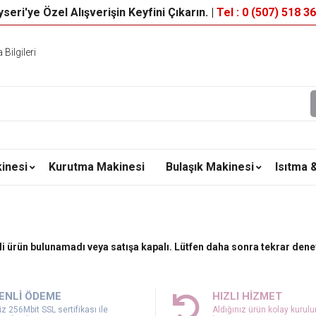
seri'ye Özel Alışverişin Keyfini Çıkarın. |
Tel : 0 (507) 518 3
Bilgileri
inesi
Kurutma Makinesi
Bulaşık Makinesi
Isıtma 
ili ürün bulunamadı veya satışa kapalı. Lütfen daha sonra tekrar dene
ENLİ ÖDEME
HIZLI HİZMET
z 256Mbit SSL sertifikası ile
Aldığınız ürün kolay kurul