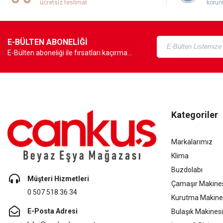
ücretsiz teslimat
korun
E-BÜLTEN ABONELİĞİ
E-Bülten aboneliği ile fırsatları kaçırma...
Kategoriler
Markalarımız
Klima
Buzdolabı
Müşteri Hizmetleri
Çamaşır Makine
0 507 518 36 34
Kurutma Makine
E-Posta Adresi
Bulaşık Makinesi