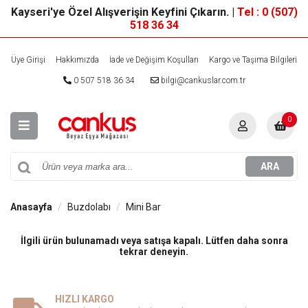
Kayseri'ye Özel Alışverişin Keyfini Çıkarın. |
Tel : 0 (507)
518 36 34
Üye Girişi
Hakkımızda
İade ve Değişim Koşulları
Kargo ve Taşıma Bilgileri
0 507 518 36 34
bilgi@cankuslar.com.tr
0
ARA
Anasayfa
Buzdolabı
Mini Bar
İlgili ürün bulunamadı veya satışa kapalı. Lütfen daha sonra
tekrar deneyin.
HIZLI KARGO