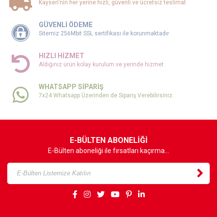
Kayseri’nin her yerine hızlı, güvenli ve ücretsiz teslimat
GÜVENLİ ÖDEME
Sitemiz 256Mbit SSL sertifikası ile korunmaktadır
HIZLI HİZMET
Aldığınız ürün kolay kurulum ve yerinde hizmet
WHATSAPP SİPARİŞ
7x24 Whatsapp Üzerinden de Sipariş Verebilirsiniz.
E-BÜLTEN ABONELİĞİ
E-Bülten aboneliği ile fırsatları kaçırma...