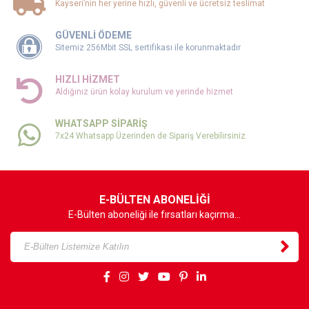
Kayseri’nin her yerine hızlı, güvenli ve ücretsiz teslimat
GÜVENLİ ÖDEME
Sitemiz 256Mbit SSL sertifikası ile korunmaktadır
HIZLI HİZMET
Aldığınız ürün kolay kurulum ve yerinde hizmet
WHATSAPP SİPARİŞ
7x24 Whatsapp Üzerinden de Sipariş Verebilirsiniz.
E-BÜLTEN ABONELİĞİ
E-Bülten aboneliği ile fırsatları kaçırma...