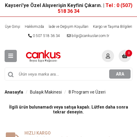
Kayseri'ye Özel Alışverişin Keyfini Çıkarın. |
Tel : 0 (507)
518 36 34
Üye Girişi
Hakkımızda
İade ve Değişim Koşulları
Kargo ve Taşıma Bilgileri
0 507 518 36 34
bilgi@cankuslar.com.tr
0
ARA
Anasayfa
Bulaşık Makinesi
8 Program ve Üzeri
İlgili ürün bulunamadı veya satışa kapalı. Lütfen daha sonra
tekrar deneyin.
HIZLI KARGO