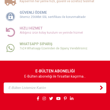
Kayseri’nin her yerine hızlı, güvenli ve ücretsiz teslimat
GÜVENLİ ÖDEME
Sitemiz 256Mbit SSL sertifikası ile korunmaktadır
HIZLI HİZMET
Aldığınız ürün kolay kurulum ve yerinde hizmet
WHATSAPP SİPARİŞ
7x24 Whatsapp Üzerinden de Sipariş Verebilirsiniz.
E-BÜLTEN ABONELİĞİ
E-Bülten aboneliği ile fırsatları kaçırma...