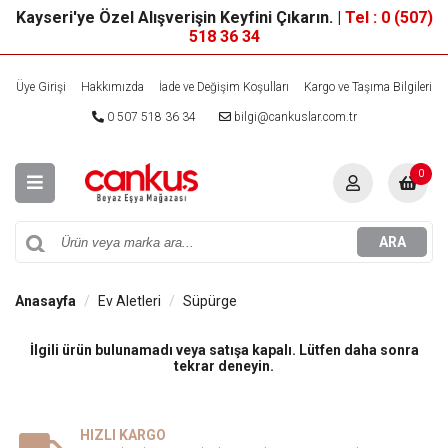
Kayseri'ye Özel Alışverişin Keyfini Çıkarın. |
Tel : 0 (507)
518 36 34
Üye Girişi
Hakkımızda
İade ve Değişim Koşulları
Kargo ve Taşıma Bilgileri
0 507 518 36 34
bilgi@cankuslar.com.tr
0
ARA
Anasayfa
Ev Aletleri
Süpürge
İlgili ürün bulunamadı veya satışa kapalı. Lütfen daha sonra
tekrar deneyin.
HIZLI KARGO