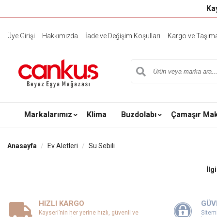
Kay
Üye Girişi
Hakkımızda
İade ve Değişim Koşulları
Kargo ve Taşıma 
Markalarımız
Klima
Buzdolabı
Çamaşır Mak
Anasayfa
Ev Aletleri
Su Sebili
İlg
HIZLI KARGO
GÜV
Kayseri’nin her yerine hızlı, güvenli ve
Sitemi