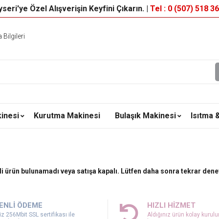
seri'ye Özel Alışverişin Keyfini Çıkarın. |
Tel : 0 (507) 518 3
Bilgileri
inesi
Kurutma Makinesi
Bulaşık Makinesi
Isıtma 
ili ürün bulunamadı veya satışa kapalı. Lütfen daha sonra tekrar dene
ENLİ ÖDEME
HIZLI HİZMET
z 256Mbit SSL sertifikası ile
Aldığınız ürün kolay kurul