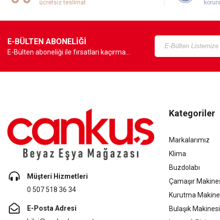
ücretsiz teslimat
korun
E-BÜLTEN ABONELİĞİ
E-Bülten aboneliği ile fırsatları kaçırma...
Kategoriler
Markalarımız
Klima
Buzdolabı
Müşteri Hizmetleri
Çamaşır Makine
0 507 518 36 34
Kurutma Makine
E-Posta Adresi
Bulaşık Makinesi