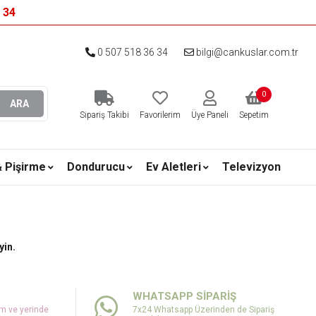
6 34
0 507 518 36 34
bilgi@cankuslar.com.tr
0
ARA
Sipariş Takibi
Favorilerim
Üye Paneli
Sepetim
& Pişirme
Dondurucu
Ev Aletleri
Televizyon
yin.
WHATSAPP SİPARİŞ
um ve yerinde
7x24 Whatsapp Üzerinden de Sipariş