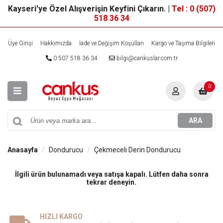
Kayseri'ye Özel Alışverişin Keyfini Çıkarın. |
Tel : 0 (507)
518 36 34
Üye Girişi
Hakkımızda
İade ve Değişim Koşulları
Kargo ve Taşıma Bilgileri
0 507 518 36 34
bilgi@cankuslar.com.tr
0
ARA
Anasayfa
Dondurucu
Çekmeceli Derin Dondurucu
İlgili ürün bulunamadı veya satışa kapalı. Lütfen daha sonra
tekrar deneyin.
HIZLI KARGO