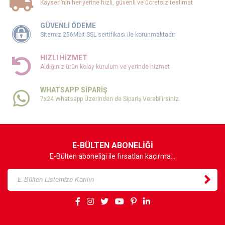
Kayseri’nin her yerine hızlı, güvenli ve ücretsiz teslimat
GÜVENLİ ÖDEME
Sitemiz 256Mbit SSL sertifikası ile korunmaktadır
HIZLI HİZMET
Aldığınız ürün kolay kurulum ve yerinde hizmet
WHATSAPP SİPARİŞ
7x24 Whatsapp Üzerinden de Sipariş Verebilirsiniz.
E-BÜLTEN ABONELİĞİ
E-Bülten aboneliği ile fırsatları kaçırma...