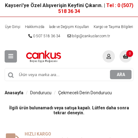
Kayseri'ye Özel Alışverişin Keyfini Çıkarın. |
Tel : 0 (507)
518 36 34
Üye Girişi
Hakkımızda
İade ve Değişim Koşulları
Kargo ve Taşıma Bilgileri
0 507 518 36 34
bilgi@cankuslar.com.tr
0
ARA
Anasayfa
Dondurucu
Çekmeceli Derin Dondurucu
İlgili ürün bulunamadı veya satışa kapalı. Lütfen daha sonra
tekrar deneyin.
HIZLI KARGO