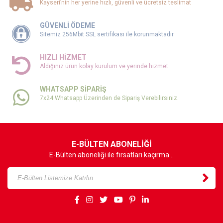
Kayseri’nin her yerine hızlı, güvenli ve ücretsiz teslimat
GÜVENLİ ÖDEME
Sitemiz 256Mbit SSL sertifikası ile korunmaktadır
HIZLI HİZMET
Aldığınız ürün kolay kurulum ve yerinde hizmet
WHATSAPP SİPARİŞ
7x24 Whatsapp Üzerinden de Sipariş Verebilirsiniz.
E-BÜLTEN ABONELİĞİ
E-Bülten aboneliği ile fırsatları kaçırma...